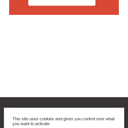
Groupe BK
This site uses cookies and gives you control over what
18, Avenue de Hollande
you want to activate