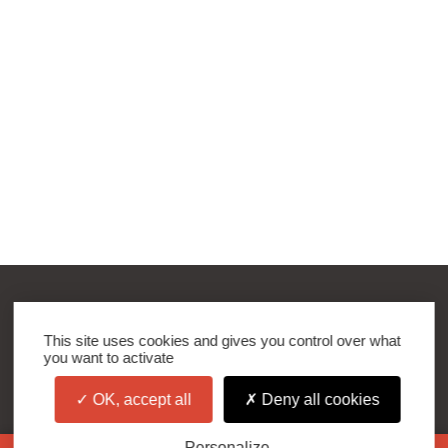
Groupe BK
This site uses cookies and gives you control over what
18, Avenue de Hollande
you want to activate
68110 Illzach - FRANCE
OK, accept all
Deny all cookies
03 89 430 430
Personalize